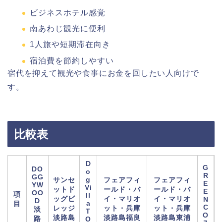
ビジネスホテル感覚
南あわじ観光に便利
1人旅や短期滞在向き
宿泊費を節約しやすい
宿代を抑えて観光や食事にお金を回したい人向けで
す。
比較表
D
G
DO
o
R
GG
g
サンセ
フェアフィ
フェアフィ
E
YW
Vi
ットド
ールド・バ
ールド・バ
E
OO
項
ll
ッグビ
イ・マリオ
イ・マリオ
N
D
a
目
C
レッジ
ット・兵庫
ット・兵庫
淡
T
O
淡路島
淡路島福良
淡路島東浦
路
O