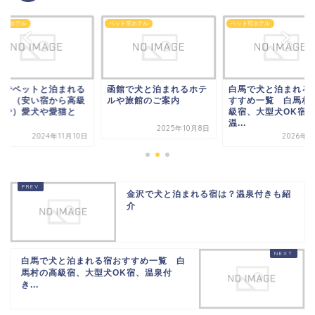
ト可ホテル
ペット可ホテル
ペット可ホテル
根でペットと泊まれる
函館で犬と泊まれるホテ
白馬で犬と泊まれる
は？（安い宿から高級
ルや旅館のご案内
すすめ一覧 白馬村
まで）愛犬や愛猫と
級宿、大型犬OK宿
.
温...
2025年10月8日
2024年11月10日
2026年6
金沢で犬と泊まれる宿は？温泉付きも紹
介
白馬で犬と泊まれる宿おすすめ一覧 白
馬村の高級宿、大型犬OK宿、温泉付
き...