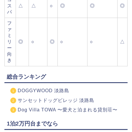
ス
△
△
○
◎
◎
◎
パ
フ
ァ
ミ
リ
◎
○
◎
○
○
△
ー
向
き
総合ランキング
DOGGYWOOD 淡路島
サンセットドッグビレッジ 淡路島
Dog Villa TOWA 〜愛犬と泊まれる貸別荘〜
1泊2万円台までなら