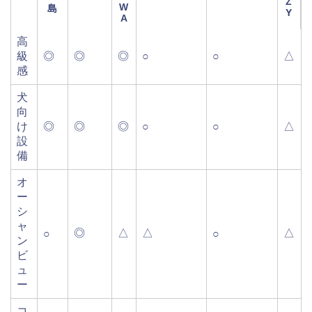
Z
W
島
Y
A
高
級
◎
◎
◎
○
○
△
感
犬
向
け
◎
◎
◎
○
○
△
設
備
オ
ー
シ
ャ
◎
△
△
△
○
○
ン
ビ
ュ
ー
コ