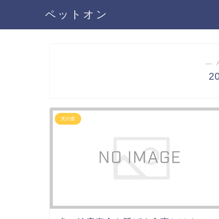
ペットオン
― 
2
犬の食